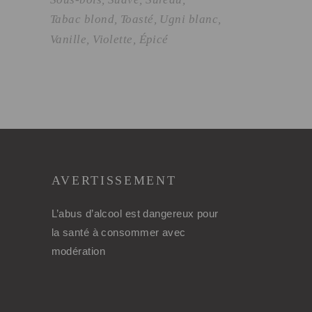
Tabac blond
Toasté
Ugni blanc
Vanille
Violette
Épicé
AVERTISSEMENT
L’abus d’alcool est dangereux pour
la santé à consommer avec
modération