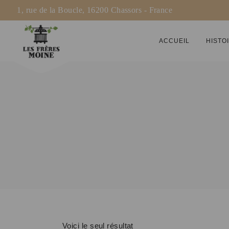
1, rue de la Boucle, 16200 Chassors - France
ACCUEIL
HISTO
Voici le seul résultat