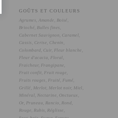
GOÛTS ET COULEURS
Agrumes
Amande
Boisé
Brioché
Bulles fines
Cabernet Sauvignon
Caramel
Cassis
Cerise
Chenin
Colombard
Cuir
Fleur blanche
Fleur d'acacia
Floral
Fraicheur
Frangipane
Fruit confit
Fruit rouge
Fruits rouges
Fruité
Fumé
Grillé
Merlot
Merlot noir
Miel
Minéral
Nectarine
Onctueux
Or
Pruneau
Rancio
Rond
Rouge
Rubis
Réglisse
Sous-bois
Suave
Sureau