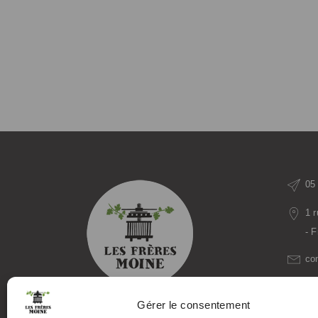
05
1 
- 
co
mo
Gérer le consentement
Producteurs de Vins et Spiritueux :