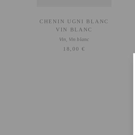
CHENIN UGNI BLANC
VIN BLANC
Vin
,
Vin blanc
18,00
€