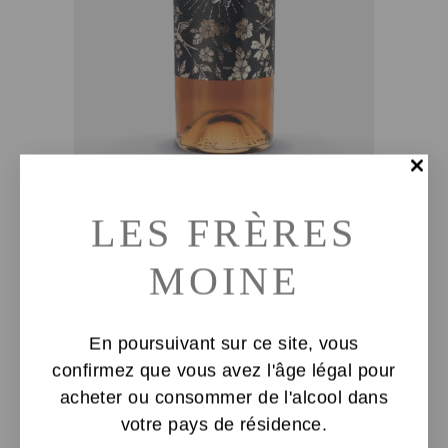
AJOUTER AU PANIER
LES FRÈRES
PINEAU DES CHARENTES
MOINE
MACÉRATION CARBONIQUE
BLANC
Pineau des Charentes
En poursuivant sur ce site, vous
confirmez que vous avez l'âge légal pour
52,00
€
acheter ou consommer de l'alcool dans
votre pays de résidence.