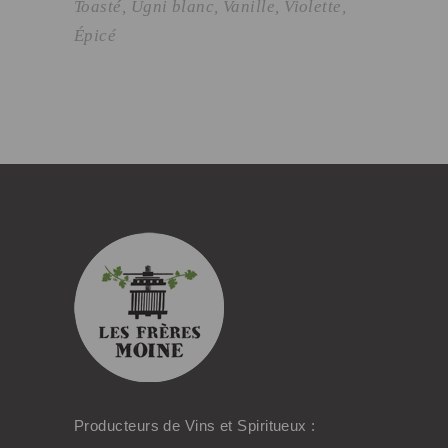
Toasté
Ugni blanc
Vanille
Violette
Épicé
Producteurs de Vins et Spiritueux :