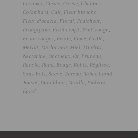
Caramel
Cassis
Cerise
Chenin
Colombard
Cuir
Fleur blanche
Fleur d'acacia
Floral
Fraicheur
Frangipane
Fruit confit
Fruit rouge
Fruits rouges
Fruité
Fumé
Grillé
Merlot
Merlot noir
Miel
Minéral
Nectarine
Onctueux
Or
Pruneau
Rancio
Rond
Rouge
Rubis
Réglisse
Sous-bois
Suave
Sureau
Tabac blond
Toasté
Ugni blanc
Vanille
Violette
Épicé