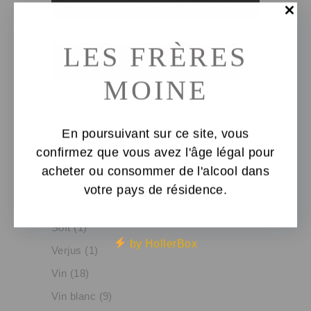
LES FRÈRES
CONNEXION À MON COMPTE
MOINE
CATEGORIES
En poursuivant sur ce site, vous
Bulles
(3)
confirmez que vous avez l'âge légal pour
Carte Club
(1)
acheter ou consommer de l'alcool dans
Cognac
(4)
votre pays de résidence.
Pineau des Charentes
(11)
Soft
(1)
by HollerBox
Verjus
(1)
Vin
(18)
Vin blanc
(9)