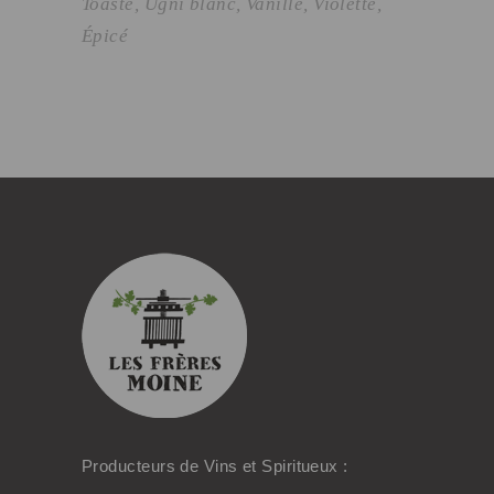
Toasté
Ugni blanc
Vanille
Violette
Épicé
Producteurs de Vins et Spiritueux :