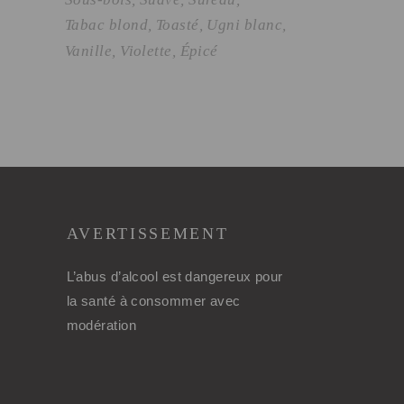
Tabac blond
Toasté
Ugni blanc
Vanille
Violette
Épicé
AVERTISSEMENT
L’abus d’alcool est dangereux pour
la santé à consommer avec
modération