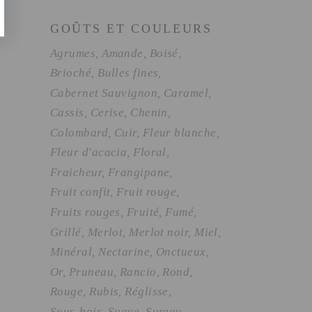
GOÛTS ET COULEURS
Agrumes
Amande
Boisé
Brioché
Bulles fines
Cabernet Sauvignon
Caramel
Cassis
Cerise
Chenin
Colombard
Cuir
Fleur blanche
Fleur d'acacia
Floral
Fraicheur
Frangipane
Fruit confit
Fruit rouge
Fruits rouges
Fruité
Fumé
Grillé
Merlot
Merlot noir
Miel
Minéral
Nectarine
Onctueux
Or
Pruneau
Rancio
Rond
Rouge
Rubis
Réglisse
Sous-bois
Suave
Sureau