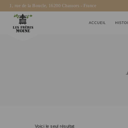
1, rue de la Boucle, 16200 Chassors - France
ACCUEIL
HISTO
Voici le seul résultat