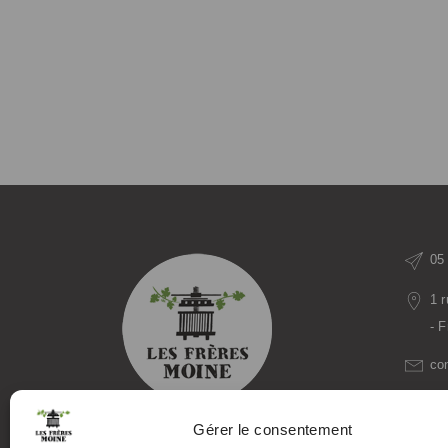
05
1 
- 
co
mo
Gérer le consentement
Producteurs de Vins et Spiritueux :