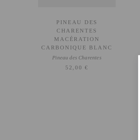
PINEAU DES
CHARENTES
MACÉRATION
CARBONIQUE BLANC
Pineau des Charentes
52,00
€