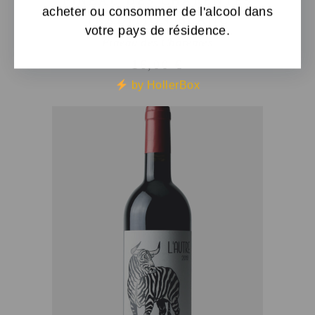
PINEAU DES CHARENTES
acheter ou consommer de l'alcool dans
TRADITION BLANC
votre pays de résidence.
Pineau des Charentes
16,00
€
by HollerBox
AJOUTER AU PANIER