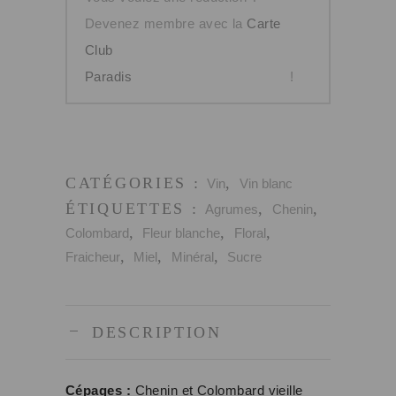
Colombard
Devenez membre avec la
Carte
Gamme
Club
Torula
Paradis
!
CATÉGORIES :
,
Vin
Vin blanc
ÉTIQUETTES :
,
,
Agrumes
Chenin
,
,
,
Colombard
Fleur blanche
Floral
,
,
,
Fraicheur
Miel
Minéral
Sucre
DESCRIPTION
Cépages :
Chenin et Colombard vieille