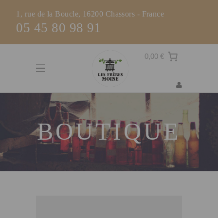
1, rue de la Boucle, 16200 Chassors - France
05 45 80 98 91
0,00 €
BOUTIQUE