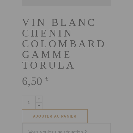
VIN BLANC
CHENIN
COLOMBARD
GAMME
TORULA
6,50
€
quantité
de
Vin
AJOUTER AU PANIER
Blanc
Chenin
Vous voulez une réduction ?