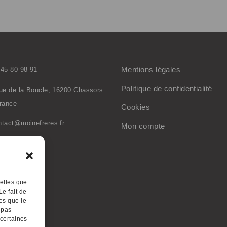
Mentions légales
 45 80 98 91
Politique de confidentialité
rue de la Boucle, 16200 Chassors
France
Cookies
ntact@moinefreres.fr
Mon compte
inefreres.com
telles que
Le fait de
es que le
 pas
 certaines