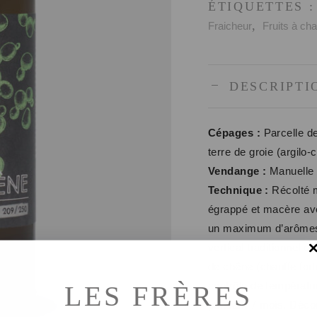
ÉTIQUETTES 
,
Fraicheur
Fruits à cha
DESCRIPTI
Cépages :
Parcelle de
terre de groie (argilo-
Vendange :
Manuelle
Technique :
Récolté m
égrappé et macère ave
un maximum d’arômes. 
vertical traditionnel d
de chêne (chauffe fort
LES FRÈRES
contrôle de températur
pendant 7 mois. Décou