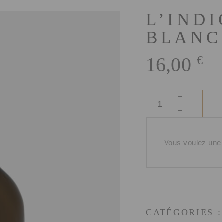
L’IND
BLANC
16,00
€
quantité
de
L'Indigène
Vin
Vous voulez une
Blanc
CATÉGORIES 