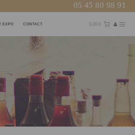
05 45 80 98 91
0,00 €
R EXPO
CONTACT