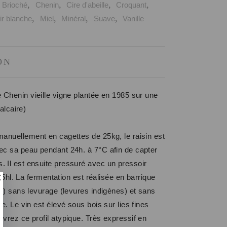
:
,
,
,
,
Brioché
Chenin
Cire d'abeille
Croquant
,
,
,
,
ir blanche
Miel
Minéral
Suave
Vanille
ON
 Chenin vieille vigne plantée en 1985 sur une
calcaire)
anuellement en cagettes de 25kg, le raisin est
c sa peau pendant 24h. à 7°C afin de capter
Il est ensuite pressuré avec un pressoir
e 5hl. La fermentation est réalisée en barrique
e) sans levurage (levures indigènes) et sans
e. Le vin est élevé sous bois sur lies fines
vrez ce profil atypique. Très expressif en