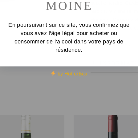
MOINE
bouche, tendre. Garde
Nez :
Cire d’abeille, m
Bouche :
Minéralité e
En poursuivant sur ce site, vous confirmez que
vanillé, finale suave e
vous avez l'âge légal pour acheter ou
TAV :
13 %
consommer de l'alcool dans votre pays de
Contenance :
75 cl
résidence.
INFORMAT
by HollerBox