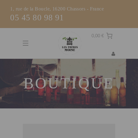
1, rue de la Boucle, 16200 Chassors - France
05 45 80 98 91
0,00 €
BOUTIQUE