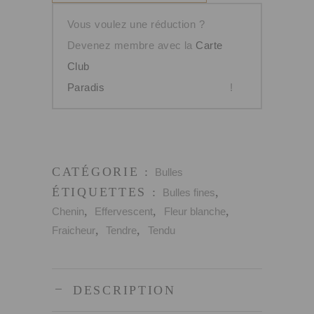
!
Blanc
Vous voulez une réduction ?
Méthode
Devenez membre avec la
Carte
traditionnelle
Club
Brut
Paradis
!
CATÉGORIE :
Bulles
ÉTIQUETTES :
,
Bulles fines
,
,
,
Chenin
Effervescent
Fleur blanche
,
,
Fraicheur
Tendre
Tendu
DESCRIPTION