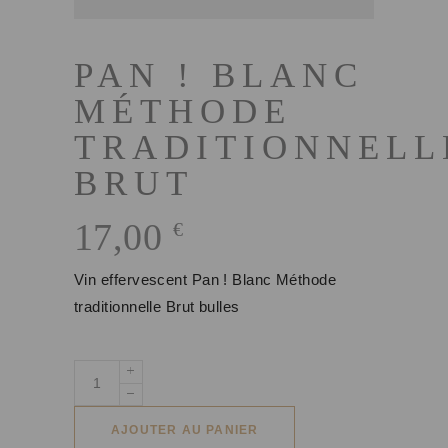
PAN ! BLANC
MÉTHODE
TRADITIONNELL
BRUT
17,00
€
Vin effervescent Pan ! Blanc Méthode
traditionnelle Brut bulles
quantité
de
Pan
AJOUTER AU PANIER