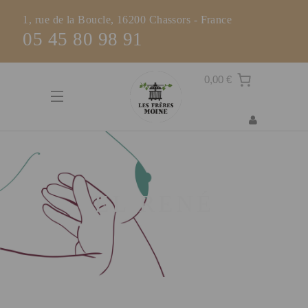
1, rue de la Boucle, 16200 Chassors - France
05 45 80 98 91
0,00 €
EL RENÉ