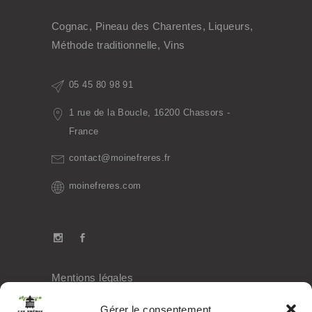
Cognac, Pineau des Charentes, Liqueurs,
Méthode traditionnelle, Vins
05 45 80 98 91
1 rue de la Boucle, 16200 Chassors -
France
contact@moinefreres.fr
moinefreres.com
Mentions légales
Politique de confidentialité
Gérer le consentement