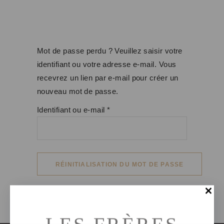
Mot de passe perdu ? Veuillez saisir votre
identifiant ou votre adresse e-mail. Vous
recevrez un lien par e-mail pour créer un
nouveau mot de passe.
Obligatoire
Identifiant ou e-mail
*
RÉINITIALISATION DU MOT DE PASSE