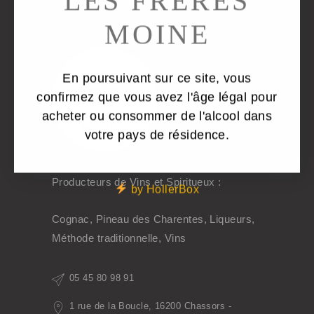
LES FRÈRES
MOINE
En poursuivant sur ce site, vous
confirmez que vous avez l'âge légal pour
acheter ou consommer de l'alcool dans
votre pays de résidence.
Producteurs de Vins et Spiritueux :
by HollerBox
Cognac, Pineau des Charentes, Liqueurs,
Méthode traditionnelle, Vins
05 45 80 98 91
1 rue de la Boucle, 16200 Chassors -